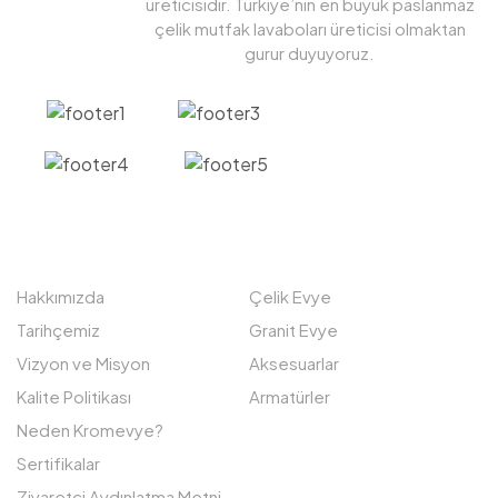
üreticisidir. Türkiye’nin en büyük paslanmaz
çelik mutfak lavaboları üreticisi olmaktan
gurur duyuyoruz.
KURUMSAL
KATEGORILERIMIZ
Hakkımızda
Çelik Evye
Tarihçemiz
Granit Evye
Vizyon ve Misyon
Aksesuarlar
Kalite Politikası
Armatürler
Neden Kromevye?
Sertifikalar
Ziyaretçi Aydınlatma Metni