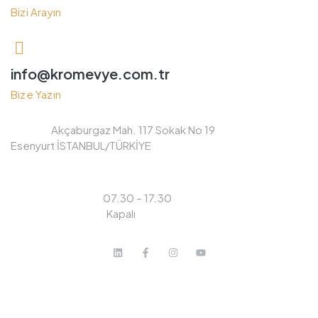
Bizi Arayın
info@kromevye.com.tr
Bize Yazın
Adres :
Akçaburgaz Mah. 117 Sokak No 19
Esenyurt İSTANBUL/TÜRKİYE
Çalışma Saatlerimiz
Pazartesi – Cuma :
07.30 – 17.30
Cumartesi – Pazar :
Kapalı