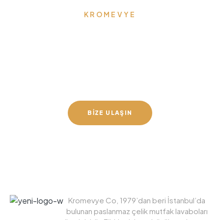
KROMEVYE
Türkiye’nin En Büyük
Paslanmaz Çelik Mutfak
Lavaboları Üreticisi
BİZE ULAŞIN
Kromevye Co, 1979’dan beri İstanbul’da
bulunan paslanmaz çelik mutfak lavaboları