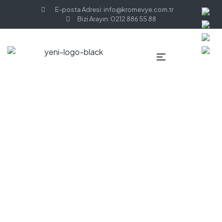
E-posta Adresi: info@kromevye.com.tr
Bizi Arayın: 0212 886 55 88
ANASAYFA
FUGA 188 | EC188
Fuga 188 | EC188