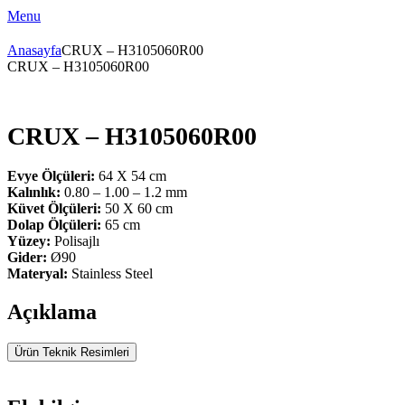
Menu
Anasayfa
CRUX – H3105060R00
CRUX – H3105060R00
CRUX – H3105060R00
Evye Ölçüleri:
64 X 54 cm
Kalınlık:
0.80 – 1.00 – 1.2 mm
Küvet Ölçüleri:
50 X 60 cm
Dolap Ölçüleri:
65 cm
Yüzey:
Polisajlı
Gider:
Ø90
Materyal:
Stainless Steel
Açıklama
Ürün Teknik Resimleri