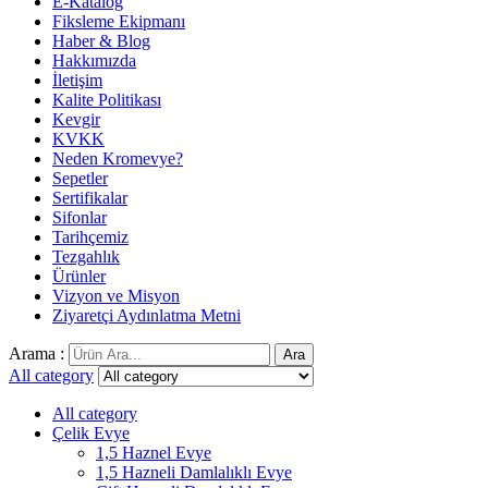
E-Katalog
Fiksleme Ekipmanı
Haber & Blog
Hakkımızda
İletişim
Kalite Politikası
Kevgir
KVKK
Neden Kromevye?
Sepetler
Sertifikalar
Sifonlar
Tarihçemiz
Tezgahlık
Ürünler
Vizyon ve Misyon
Ziyaretçi Aydınlatma Metni
Arama :
Ara
All category
All category
Çelik Evye
1,5 Haznel Evye
1,5 Hazneli Damlalıklı Evye