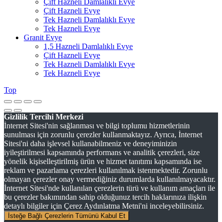
Çift Hazneli Damlalıklı Evye
Çift Hazneli Evye
Tek Hazneli Damlalıklı Evye
Tek Hazneli Evye
Granit Evye
1,5 Hazneli Damlalıklı Evye
Çift Hazneli Evye
Tek Hazneli Damlalıklı Evye
Tek Hazneli Evye
Top
Gizlilik Tercihi Merkezi
İnternet Sitesi'nin sağlanması ve bilgi toplumu hizmetlerinin
sunulması için zorunlu çerezler kullanmaktayız. Ayrıca, İnternet
Sitesi'ni daha işlevsel kullanabilmeniz ve deneyiminizin
iyileştirilmesi kapsamında performans ve analitik çerezleri, size
yönelik kişiselleştirilmiş ürün ve hizmet tanıtımı kapsamında ise
reklam ve pazarlama çerezleri kullanılmak istenmektedir. Zorunlu
olmayan çerezler onay vermediğiniz durumlarda kullanılmayacaktır.
İnternet Sitesi'nde kullanılan çerezlerin türü ve kullanım amaçları ile
bu çerezler bakımından sahip olduğunuz tercih haklarınıza ilişkin
detaylı bilgiler için Çerez Aydınlatma Metni'ni inceleyebilirsiniz.
İsteğe Bağlı Çerezlerin Tümünü Kabul Et