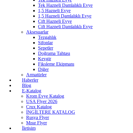
Tek Hazneli Damlalıklı Evye
1,5 Hazneli Evye
1,5 Hazneli Damlalıklı Evye
Çift Hazneli Evye
Çift Hazneli Damlalıklı Evye
Aksesuarlar
Tezgahlık
Sifonlar
Sepetler
Doğrama Tahtası
Kevgir
Fiksleme Ekipmanı
Diğer
Armatürler
Haberler
Blog
E-Katalog
Krom Evye Katalog
USA Flyer 2026
Crux Katalog
İNGİLTERE KATALOG
Rusya Flyer
Mısır Flyer
İletişim